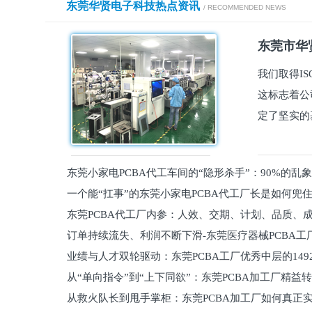
东莞华贤电子科技热点资讯
/ RECOMMENDED NEWS
东莞市华贤
我们取得I
这标志着公
定了坚实的
东莞小家电PCBA代工车间的“隐形杀手”：90%的乱
一个能“扛事”的东莞小家电PCBA代工厂长是如何兜
员工
东莞PCBA代工厂内参：人效、交期、计划、品质、
的
订单持续流失、利润不断下滑-东莞医疗器械PCBA工
维锁客法则
业绩与人才双轮驱动：东莞PCBA工厂优秀中层的149
理死穴必须堵住
从“单向指令”到“上下同欲”：东莞PCBA加工厂精益
从救火队长到甩手掌柜：东莞PCBA加工厂如何真正
关键