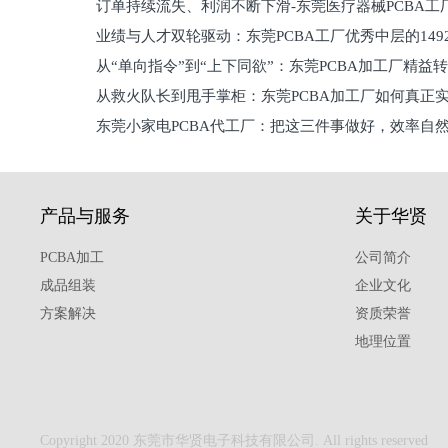
订单持续流失、利润不断下滑-东莞医疗器械PCBA工
维锁客法则
业绩与人才双轮驱动：东莞PCBA工厂优秀中层的149
理死穴必须堵住
从“单向指令”到“上下同欲”：东莞PCBA加工厂精益
从救火队长到甩手掌柜：东莞PCBA加工厂如何真正
关键
东莞小家电PCBA代工厂：把这三件事做好，效率自
驱
产品与服务
关于华贤
PCBA加工
公司简介
成品组装
企业文化
方案解决
资质荣誉
地理位置
Copyright 2020 东莞市华贤电子科技有限公司. All rights reserved