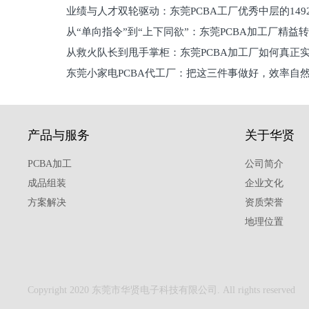
业绩与人才双轮驱动：东莞PCBA工厂优秀中层的149
理死穴必须堵住
从“单向指令”到“上下同欲”：东莞PCBA加工厂精益
从救火队长到甩手掌柜：东莞PCBA加工厂如何真正
关键
东莞小家电PCBA代工厂：把这三件事做好，效率自
驱
产品与服务
关于华贤
PCBA加工
公司简介
成品组装
企业文化
方案解决
资质荣誉
地理位置
Copyright 2020 东莞市华贤电子科技有限公司. All rights reserved