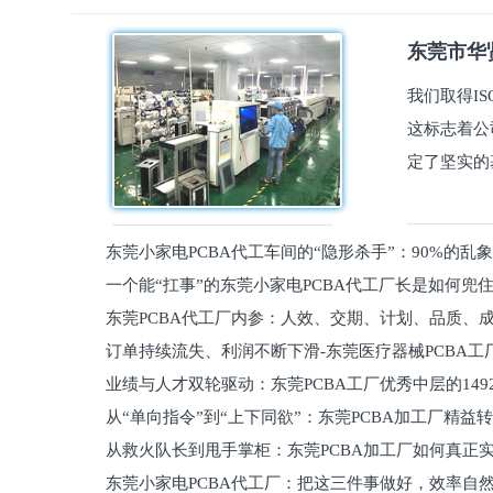
东莞市华贤
我们取得I
这标志着公
定了坚实的
东莞小家电PCBA代工车间的“隐形杀手”：90%的乱
一个能“扛事”的东莞小家电PCBA代工厂长是如何兜
员工
东莞PCBA代工厂内参：人效、交期、计划、品质、
的
订单持续流失、利润不断下滑-东莞医疗器械PCBA工
维锁客法则
业绩与人才双轮驱动：东莞PCBA工厂优秀中层的149
理死穴必须堵住
从“单向指令”到“上下同欲”：东莞PCBA加工厂精益
从救火队长到甩手掌柜：东莞PCBA加工厂如何真正
关键
东莞小家电PCBA代工厂：把这三件事做好，效率自
驱