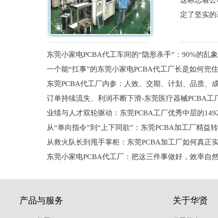
这标志着公
定了坚实的
东莞小家电PCBA代工车间的“隐形杀手”：90%的乱
一个能“扛事”的东莞小家电PCBA代工厂长是如何兜
员工
东莞PCBA代工厂内参：人效、交期、计划、品质、
的
订单持续流失、利润不断下滑-东莞医疗器械PCBA工
维锁客法则
业绩与人才双轮驱动：东莞PCBA工厂优秀中层的149
理死穴必须堵住
从“单向指令”到“上下同欲”：东莞PCBA加工厂精益
从救火队长到甩手掌柜：东莞PCBA加工厂如何真正
关键
东莞小家电PCBA代工厂：把这三件事做好，效率自
驱
产品与服务
关于华贤