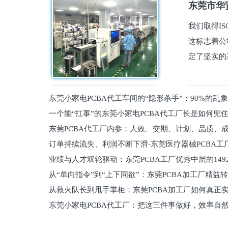
东莞市华贤
我们取得I
这标志着公
定了坚实的
东莞小家电PCBA代工车间的“隐形杀手”：90%的乱
一个能“扛事”的东莞小家电PCBA代工厂长是如何兜
员工
东莞PCBA代工厂内参：人效、交期、计划、品质、
的
订单持续流失、利润不断下滑-东莞医疗器械PCBA工
维锁客法则
业绩与人才双轮驱动：东莞PCBA工厂优秀中层的149
理死穴必须堵住
从“单向指令”到“上下同欲”：东莞PCBA加工厂精益
从救火队长到甩手掌柜：东莞PCBA加工厂如何真正
关键
东莞小家电PCBA代工厂：把这三件事做好，效率自
驱